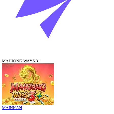
MAHJONG WAYS 3+
MAINKAN