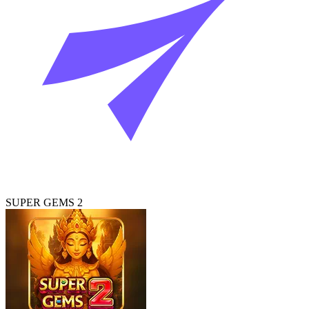
SUPER GEMS 2