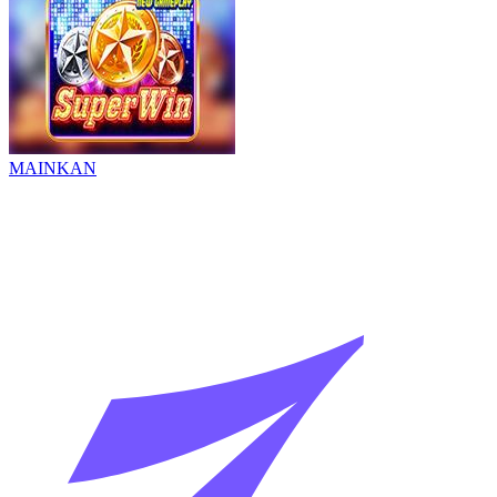
MAINKAN