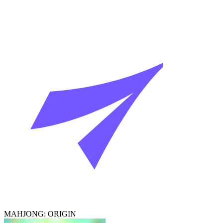
MAHJONG: ORIGIN