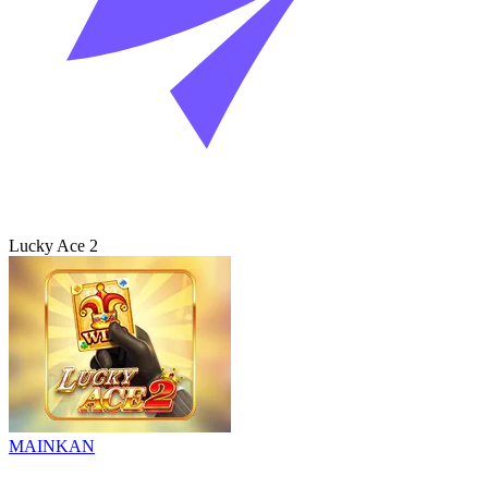
Lucky Ace 2
MAINKAN