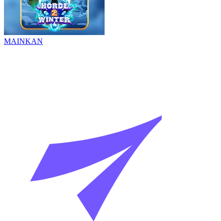
MAINKAN