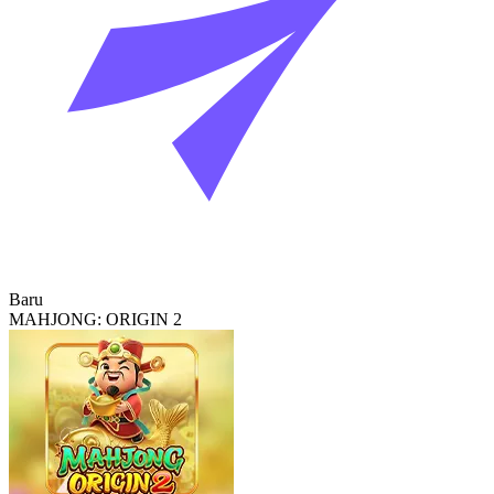
Baru
MAHJONG: ORIGIN 2