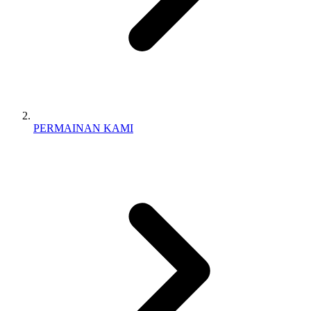
PERMAINAN KAMI