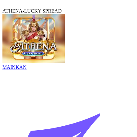
ATHENA-LUCKY SPREAD
MAINKAN