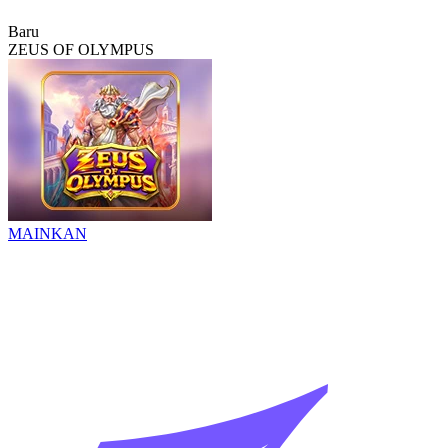
Baru
ZEUS OF OLYMPUS
MAINKAN