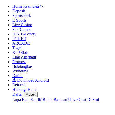
Home iGamble247
Deposit
Sportsbook
E-Sports
Live Casino
Slot Games
IDN E-Lottery
POKER
ARCADE
Togel
RTP Slots
Link Alternatif
Promosi
Bolatangkas
Withdraw
Daftar
Download Android
Referral
Hubungi Kami
Daftar
Masuk
Lupa Kata Sandi?
Butuh Bantuan?
Live Chat Di Sini