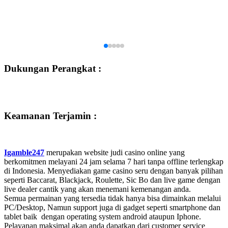
Dukungan Perangkat :
Keamanan Terjamin :
Igamble247
merupakan website judi casino online yang
berkomitmen melayani 24 jam selama 7 hari tanpa offline terlengkap
di Indonesia. Menyediakan game casino seru dengan banyak pilihan
seperti Baccarat, Blackjack, Roulette, Sic Bo dan live game dengan
live dealer cantik yang akan menemani kemenangan anda.
Semua permainan yang tersedia tidak hanya bisa dimainkan melalui
PC/Desktop, Namun support juga di gadget seperti smartphone dan
tablet baik dengan operating system android ataupun Iphone.
Pelayanan maksimal akan anda dapatkan dari customer service