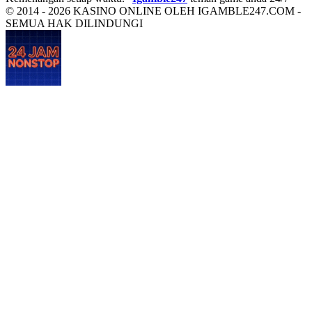
© 2014 - 2026 KASINO ONLINE OLEH IGAMBLE247.COM -
SEMUA HAK DILINDUNGI