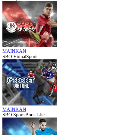
MAINKAN
SBO VirtualSports
MAINKAN
SBO SportsBook Lite