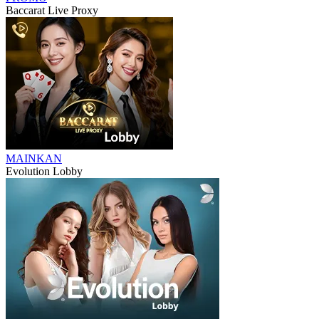
Baccarat Live Proxy
MAINKAN
Evolution Lobby