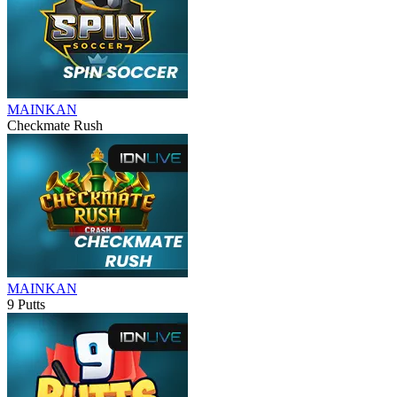
MAINKAN
Checkmate Rush
MAINKAN
9 Putts