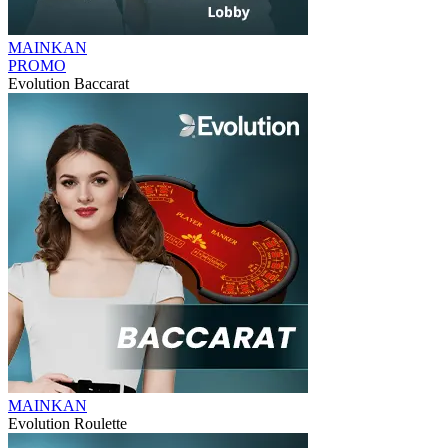
MAINKAN
PROMO
Evolution Baccarat
MAINKAN
Evolution Roulette