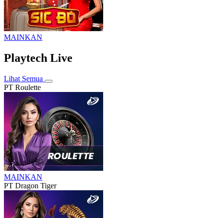
MAINKAN
Playtech Live
Lihat Semua
PT Roulette
MAINKAN
PT Dragon Tiger