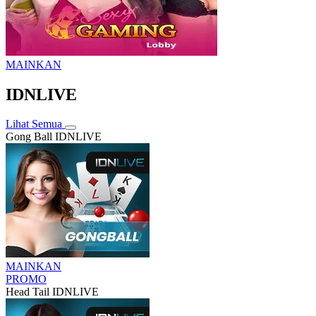
MAINKAN
IDNLIVE
Lihat Semua
Gong Ball IDNLIVE
MAINKAN
PROMO
Head Tail IDNLIVE