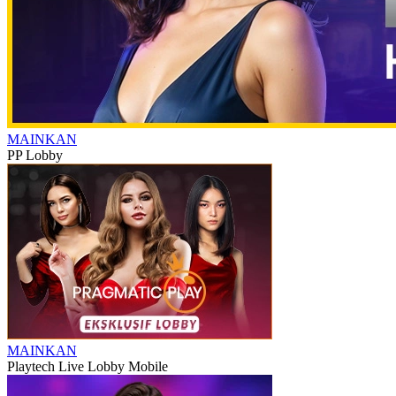
MAINKAN
PP Lobby
MAINKAN
Playtech Live Lobby Mobile