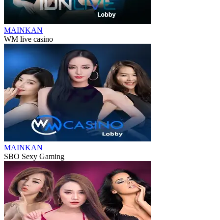
MAINKAN
WM live casino
MAINKAN
SBO Sexy Gaming