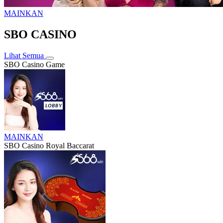
MAINKAN
SBO CASINO
Lihat Semua
SBO Casino Game
MAINKAN
SBO Casino Royal Baccarat