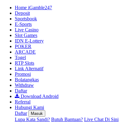
Home iGamble247
Deposit
Sportsbook
E-Sports
Live Casino
Slot Games
IDN E-Lottery
POKER
ARCADE
Togel
RTP Slots
Link Alternatif
Promosi
Bolatangkas
Withdraw
Daftar
Download Android
Referral
Hubungi Kami
Daftar
Masuk
Lupa Kata Sandi?
Butuh Bantuan?
Live Chat Di Sini