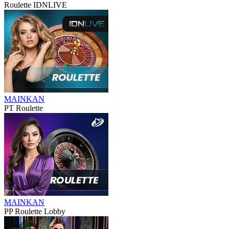
Roulette IDNLIVE
MAINKAN
PT Roulette
MAINKAN
PP Roulette Lobby