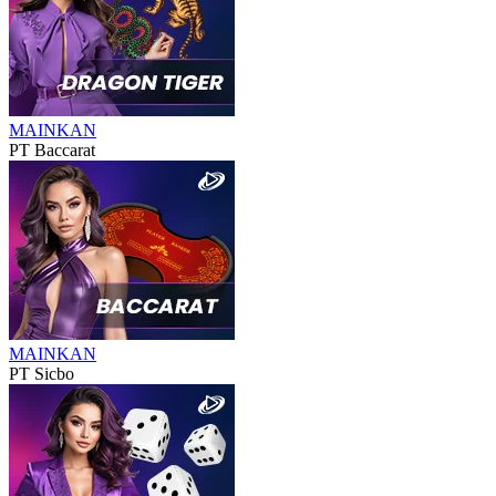
MAINKAN
PT Baccarat
MAINKAN
PT Sicbo