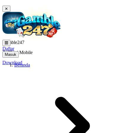
✕
igamble247
Daftar
Aplikasi Mobile
Masuk
Download
Beranda