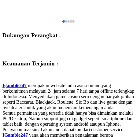
Dukungan Perangkat :
Keamanan Terjamin :
Igamble247
merupakan website judi casino online yang
berkomitmen melayani 24 jam selama 7 hari tanpa offline terlengkap
di Indonesia. Menyediakan game casino seru dengan banyak pilihan
seperti Baccarat, Blackjack, Roulette, Sic Bo dan live game dengan
live dealer cantik yang akan menemani kemenangan anda.
Semua permainan yang tersedia tidak hanya bisa dimainkan melalui
PC/Desktop, Namun support juga di gadget seperti smartphone dan
tablet baik dengan operating system android ataupun Iphone.
Pelayanan maksimal akan anda dapatkan dari customer service
IGamble247
yang akan memberikan pengalaman berupa