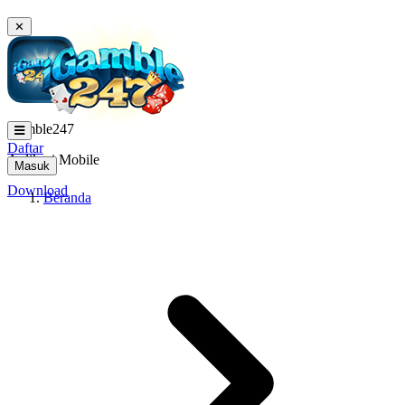
✕
igamble247
Daftar
Aplikasi Mobile
Masuk
Download
Beranda