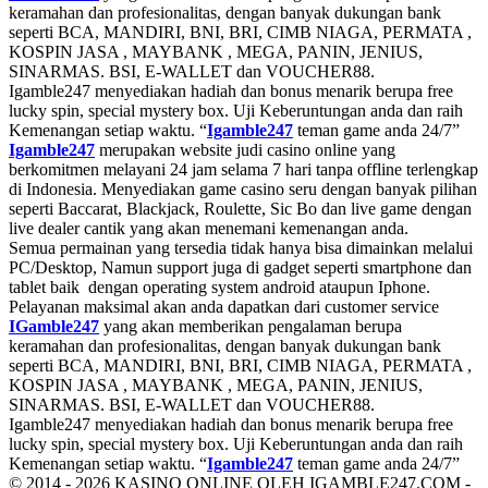
keramahan dan profesionalitas, dengan banyak dukungan bank
seperti BCA, MANDIRI, BNI, BRI, CIMB NIAGA, PERMATA ,
KOSPIN JASA , MAYBANK , MEGA, PANIN, JENIUS,
SINARMAS. BSI, E-WALLET dan VOUCHER88.
Igamble247 menyediakan hadiah dan bonus menarik berupa free
lucky spin, special mystery box. Uji Keberuntungan anda dan raih
Kemenangan setiap waktu. “
Igamble247
teman game anda 24/7”
Igamble247
merupakan website judi casino online yang
berkomitmen melayani 24 jam selama 7 hari tanpa offline terlengkap
di Indonesia. Menyediakan game casino seru dengan banyak pilihan
seperti Baccarat, Blackjack, Roulette, Sic Bo dan live game dengan
live dealer cantik yang akan menemani kemenangan anda.
Semua permainan yang tersedia tidak hanya bisa dimainkan melalui
PC/Desktop, Namun support juga di gadget seperti smartphone dan
tablet baik dengan operating system android ataupun Iphone.
Pelayanan maksimal akan anda dapatkan dari customer service
IGamble247
yang akan memberikan pengalaman berupa
keramahan dan profesionalitas, dengan banyak dukungan bank
seperti BCA, MANDIRI, BNI, BRI, CIMB NIAGA, PERMATA ,
KOSPIN JASA , MAYBANK , MEGA, PANIN, JENIUS,
SINARMAS. BSI, E-WALLET dan VOUCHER88.
Igamble247 menyediakan hadiah dan bonus menarik berupa free
lucky spin, special mystery box. Uji Keberuntungan anda dan raih
Kemenangan setiap waktu. “
Igamble247
teman game anda 24/7”
© 2014 - 2026 KASINO ONLINE OLEH IGAMBLE247.COM -