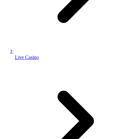
Live Casino