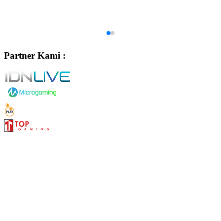
Partner Kami :