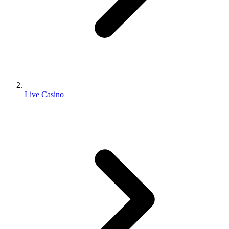
Live Casino